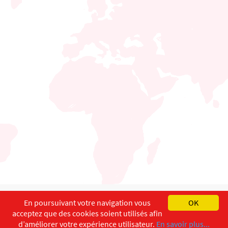
English
Français
Deutsch
En poursuivant votre navigation vous
OK
acceptez que des cookies soient utilisés afin
Copyright ©
ISEC-AdW
Aspects légaux
d’améliorer votre expérience utilisateur.
En savoir plus...