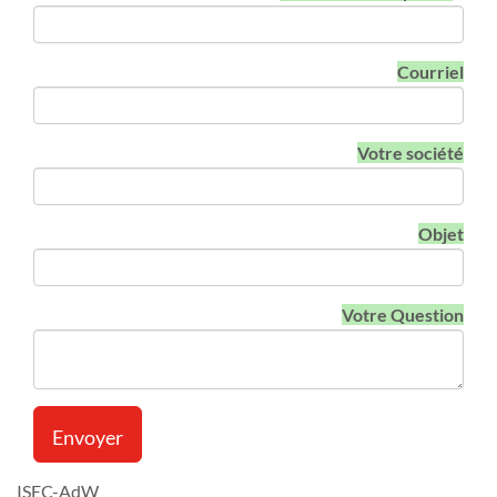
Courriel
Votre société
Objet
Votre Question
Envoyer
ISEC-AdW