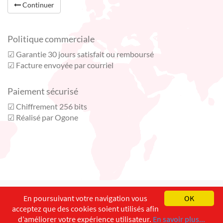
Continuer
Politique commerciale
☑ Garantie 30 jours satisfait ou remboursé
☑ Facture envoyée par courriel
Paiement sécurisé
☑ Chiffrement 256 bits
☑ Réalisé par Ogone
English
Français
Deutsch
En poursuivant votre navigation vous
OK
acceptez que des cookies soient utilisés afin
Copyright ©
ISEC-AdW
Aspects légaux
d’améliorer votre expérience utilisateur.
En savoir plus...