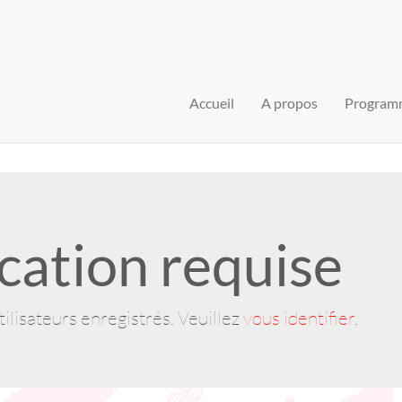
Accueil
A propos
Program
cation requise
ilisateurs enregistrés. Veuillez
vous identifier
.