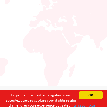
English
Français
Deutsch
En poursuivant votre navigation vous
OK
acceptez que des cookies soient utilisés afin
Copyright ©
ISEC-AdW
Aspects légaux
d’améliorer votre expérience utilisateur.
En savoir plus...