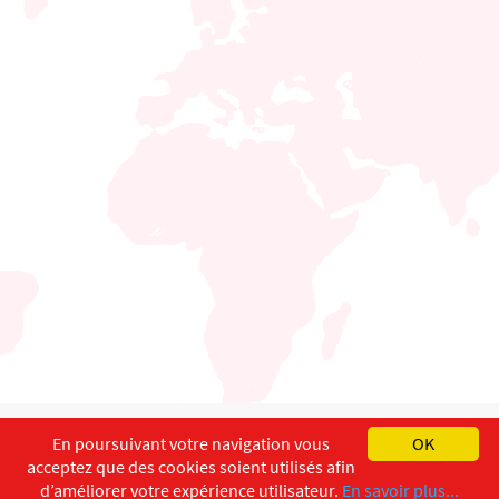
English
Français
Deutsch
En poursuivant votre navigation vous
OK
acceptez que des cookies soient utilisés afin
Copyright ©
ISEC-AdW
Aspects légaux
d’améliorer votre expérience utilisateur.
En savoir plus...