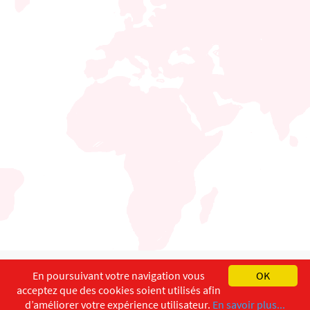
English
Français
Deutsch
En poursuivant votre navigation vous
OK
acceptez que des cookies soient utilisés afin
Copyright ©
ISEC-AdW
Aspects légaux
d’améliorer votre expérience utilisateur.
En savoir plus...