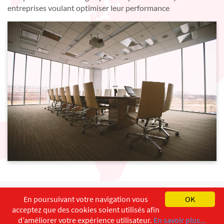
entreprises voulant optimiser leur performance
English
Français
Deutsch
En poursuivant votre navigation vous
OK
acceptez que des cookies soient utilisés afin
Copyright ©
ISEC-AdW
Aspects légaux
d’améliorer votre expérience utilisateur.
En savoir plus...