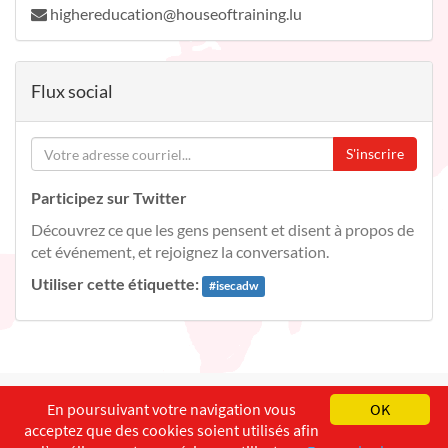
highereducation@houseoftraining.lu
Flux social
S'inscrire
Participez sur Twitter
Découvrez ce que les gens pensent et disent à propos de
cet événement, et rejoignez la conversation.
Utiliser cette étiquette:
#
isecadw
English
Français
Deutsch
En poursuivant votre navigation vous
OK
acceptez que des cookies soient utilisés afin
Copyright ©
ISEC-AdW
Aspects légaux