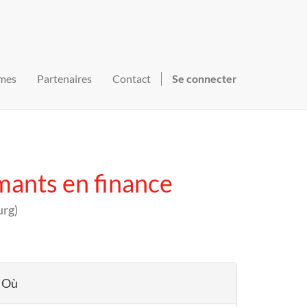
mes
Partenaires
Contact
Se connecter
mants en finance
urg
)
Où