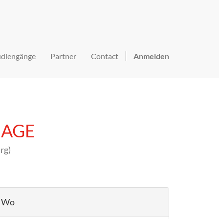
udiengänge
Partner
Contact
Anmelden
MIAGE
rg
)
Wo