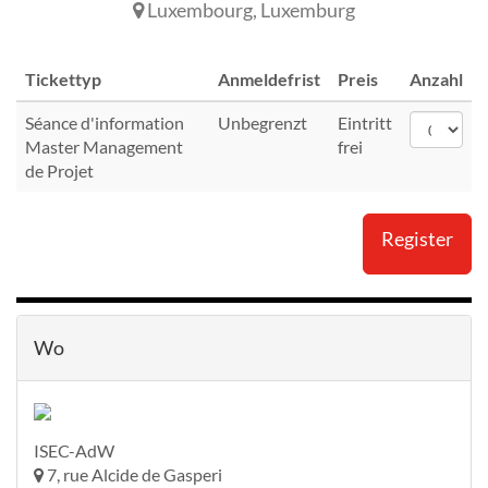
Luxembourg
,
Luxemburg
Tickettyp
Anmeldefrist
Preis
Anzahl
Séance d'information
Unbegrenzt
Eintritt
Master Management
frei
de Projet
Register
Wo
ISEC-AdW
7, rue Alcide de Gasperi