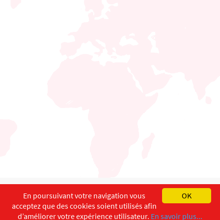
English
Français
Deutsch
En poursuivant votre navigation vous
OK
acceptez que des cookies soient utilisés afin
Copyright ©
ISEC-AdW
Impressum
d’améliorer votre expérience utilisateur.
En savoir plus...