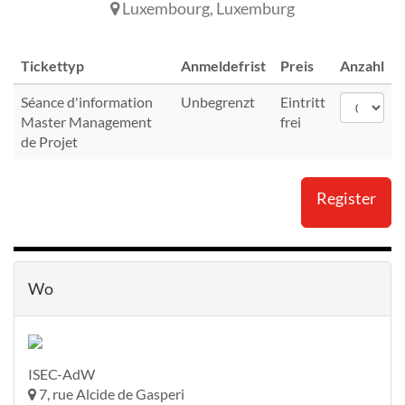
Luxembourg
,
Luxemburg
Tickettyp
Anmeldefrist
Preis
Anzahl
Séance d'information
Unbegrenzt
Eintritt
Master Management
frei
de Projet
Register
Wo
ISEC-AdW
7, rue Alcide de Gasperi