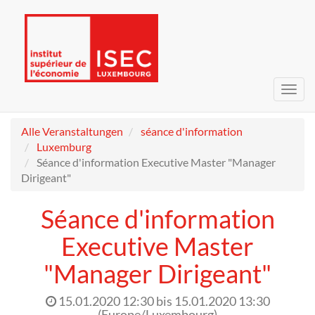
Navig
umsc
Alle Veranstaltungen
séance d'information
Luxemburg
Séance d'information Executive Master "Manager
Dirigeant"
Séance d'information
Executive Master
"Manager Dirigeant"
15.01.2020 12:30
bis
15.01.2020 13:30
(
Europe/Luxembourg
)