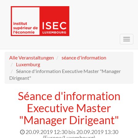
Navig
umsc
Alle Veranstaltungen
séance d'information
Luxemburg
Séance d'information Executive Master "Manager
Dirigeant"
Séance d'information
Executive Master
"Manager Dirigeant"
20.09.2019 12:30
bis
20.09.2019 13:30
(
Europe/Luxembourg
)