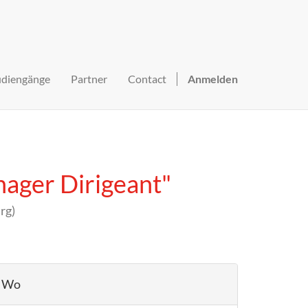
udiengänge
Partner
Contact
Anmelden
ager Dirigeant"
rg
)
Wo