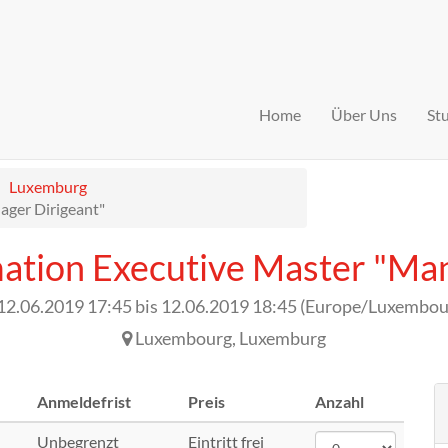
Home
Über Uns
St
Luxemburg
ager Dirigeant"
mation Executive Master "Man
12.06.2019 17:45
bis
12.06.2019 18:45
(
Europe/Luxembou
Luxembourg
,
Luxemburg
Anmeldefrist
Preis
Anzahl
Unbegrenzt
Eintritt frei