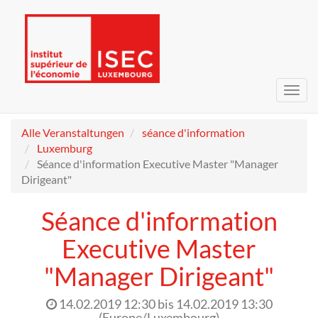
Navig
umsc
Alle Veranstaltungen
séance d'information
Luxemburg
Séance d'information Executive Master "Manager
Dirigeant"
Séance d'information
Executive Master
"Manager Dirigeant"
14.02.2019 12:30
bis
14.02.2019 13:30
(
Europe/Luxembourg
)