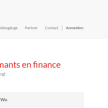
udiengänge
Partner
Contact
Anmelden
mants en finance
rg
)
Wo