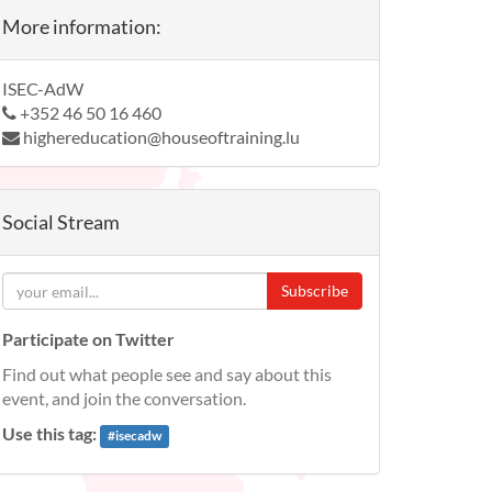
More information:
ISEC-AdW
+352 46 50 16 460
highereducation@houseoftraining.lu
Social Stream
Subscribe
Participate on Twitter
Find out what people see and say about this
event, and join the conversation.
Use this tag:
#
isecadw