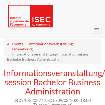
Toggl
navig
All Events
Informationsveranstaltung
Luxembourg
Informationsveranstaltung/Information session
Bachelor Business Administration
Informationsveranstaltung
session Bachelor Business
Administration
09/08/2022 17:30
to
09/08/2022 18:00
(
Europe/Luxembourg
)