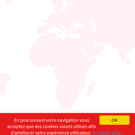
English
Français
Deutsch
En poursuivant votre navigation vous
OK
acceptez que des cookies soient utilisés afin
Copyright ©
ISEC-AdW
Impressum
d’améliorer votre expérience utilisateur.
En savoir plus...