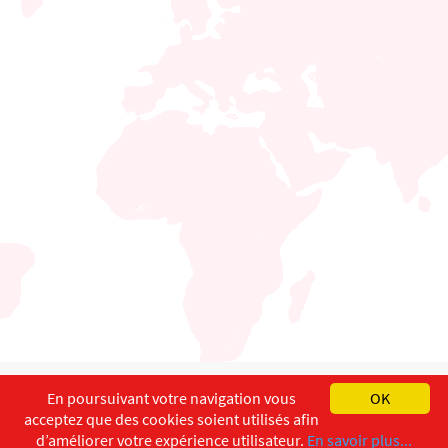
English
Français
Deutsch
En poursuivant votre navigation vous
OK
acceptez que des cookies soient utilisés afin
Copyright ©
ISEC-AdW
Impressum
d’améliorer votre expérience utilisateur.
En savoir plus...