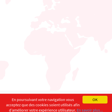
English
Français
Deutsch
En poursuivant votre navigation vous
OK
acceptez que des cookies soient utilisés afin
Copyright ©
ISEC-AdW
Impressum
d’améliorer votre expérience utilisateur.
En savoir plus...