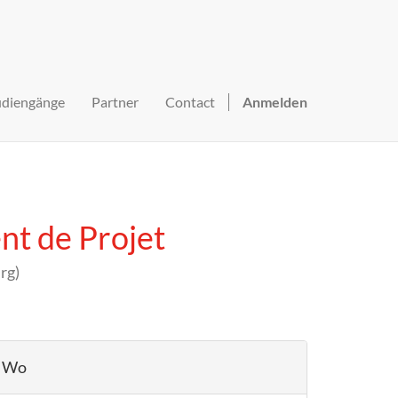
udiengänge
Partner
Contact
Anmelden
t de Projet
rg
)
Wo