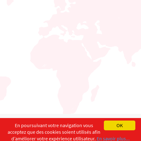
English
Français
Deutsch
En poursuivant votre navigation vous
OK
acceptez que des cookies soient utilisés afin
Copyright ©
ISEC-AdW
Impressum
d’améliorer votre expérience utilisateur.
En savoir plus...