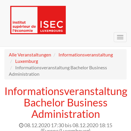
Navig
umsc
Alle Veranstaltungen
Informationsveranstaltung
Luxemburg
Informationsveranstaltung Bachelor Business
Administration
Informationsveranstaltung
Bachelor Business
Administration
08.12.2020 17:30
bis
08.12.2020 18:15
(
Europe/Luxembourg
)