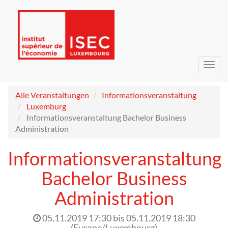
Navig
umsc
Alle Veranstaltungen
Informationsveranstaltung
Luxemburg
Informationsveranstaltung Bachelor Business
Administration
Informationsveranstaltung
Bachelor Business
Administration
05.11.2019 17:30
bis
05.11.2019 18:30
(
Europe/Luxembourg
)