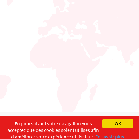
English
Français
Deutsch
En poursuivant votre navigation vous
OK
acceptez que des cookies soient utilisés afin
Copyright ©
ISEC-AdW
Impressum
d’améliorer votre expérience utilisateur.
En savoir plus...