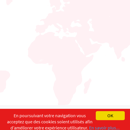
English
Français
Deutsch
En poursuivant votre navigation vous
OK
acceptez que des cookies soient utilisés afin
Copyright ©
ISEC-AdW
Impressum
d’améliorer votre expérience utilisateur.
En savoir plus...