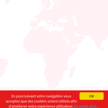
English
Français
Deutsch
En poursuivant votre navigation vous
OK
acceptez que des cookies soient utilisés afin
Copyright ©
ISEC-AdW
Impressum
d’améliorer votre expérience utilisateur.
En savoir plus...