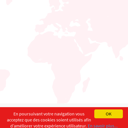
English
Français
Deutsch
En poursuivant votre navigation vous
OK
acceptez que des cookies soient utilisés afin
Copyright ©
ISEC-AdW
Impressum
d’améliorer votre expérience utilisateur.
En savoir plus...