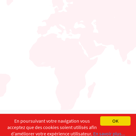
English
Français
Deutsch
En poursuivant votre navigation vous
OK
acceptez que des cookies soient utilisés afin
Copyright ©
ISEC-AdW
Impressum
d’améliorer votre expérience utilisateur.
En savoir plus...