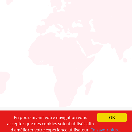
English
Français
Deutsch
En poursuivant votre navigation vous
OK
acceptez que des cookies soient utilisés afin
Copyright ©
ISEC-AdW
Impressum
d’améliorer votre expérience utilisateur.
En savoir plus...