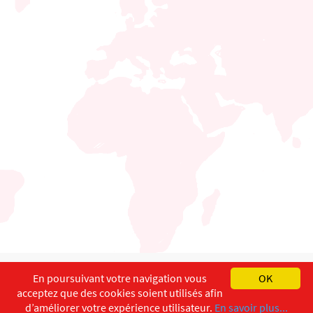
English
Français
Deutsch
En poursuivant votre navigation vous
OK
acceptez que des cookies soient utilisés afin
Copyright ©
ISEC-AdW
Impressum
d’améliorer votre expérience utilisateur.
En savoir plus...