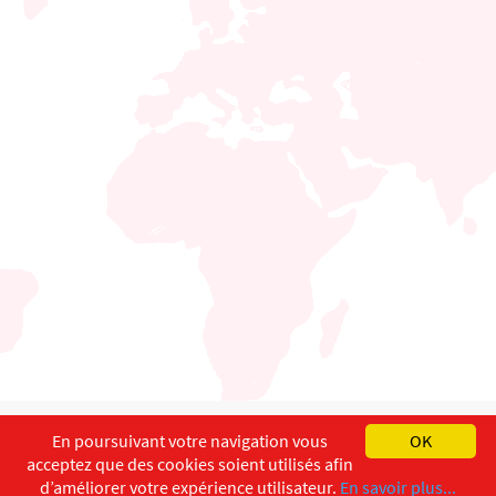
English
Français
Deutsch
En poursuivant votre navigation vous
OK
acceptez que des cookies soient utilisés afin
Copyright ©
ISEC-AdW
Impressum
d’améliorer votre expérience utilisateur.
En savoir plus...