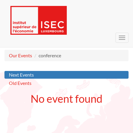
Toggl
navig
Our Events
conference
Next Events
Old Events
No event found