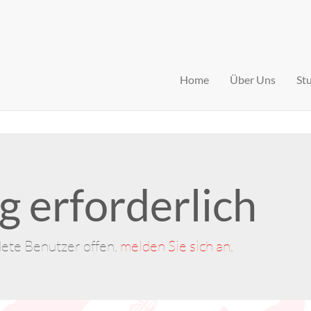
Home
Über Uns
St
 erforderlich
dete Benutzer offen.
melden Sie sich an
.