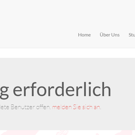
Home
Über Uns
St
 erforderlich
dete Benutzer offen.
melden Sie sich an
.