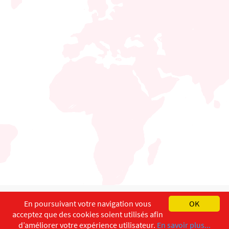
English
Français
Deutsch
En poursuivant votre navigation vous
OK
acceptez que des cookies soient utilisés afin
Copyright ©
ISEC-AdW
Impressum
d’améliorer votre expérience utilisateur.
En savoir plus...