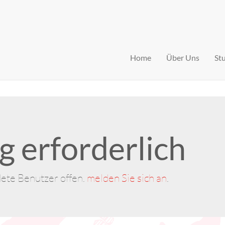
Home
Über Uns
St
 erforderlich
dete Benutzer offen.
melden Sie sich an
.