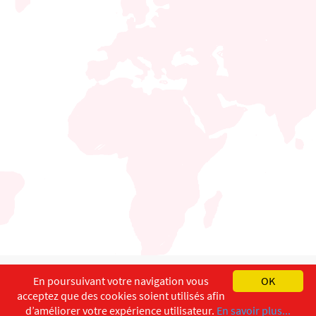
English
Français
Deutsch
En poursuivant votre navigation vous
OK
acceptez que des cookies soient utilisés afin
Copyright ©
ISEC-AdW
Impressum
d’améliorer votre expérience utilisateur.
En savoir plus...