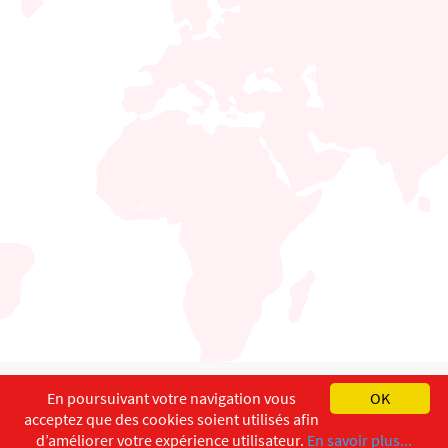
English
Français
Deutsch
En poursuivant votre navigation vous
OK
acceptez que des cookies soient utilisés afin
Copyright ©
ISEC-AdW
Impressum
d’améliorer votre expérience utilisateur.
En savoir plus...