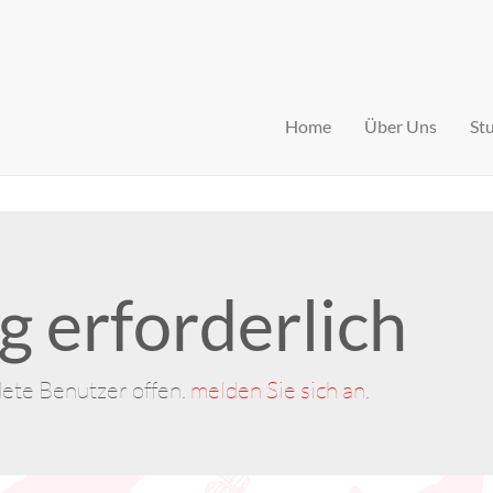
Home
Über Uns
St
 erforderlich
dete Benutzer offen.
melden Sie sich an
.