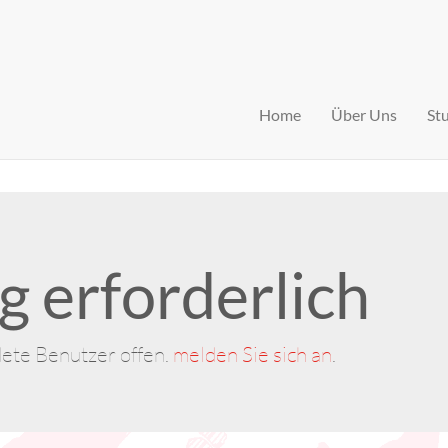
Home
Über Uns
St
 erforderlich
dete Benutzer offen.
melden Sie sich an
.