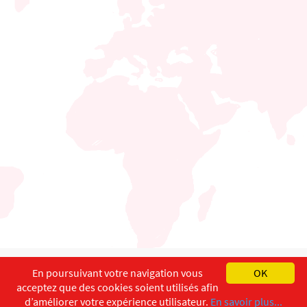
English
Français
Deutsch
En poursuivant votre navigation vous
OK
acceptez que des cookies soient utilisés afin
Copyright ©
ISEC-AdW
Impressum
d’améliorer votre expérience utilisateur.
En savoir plus...