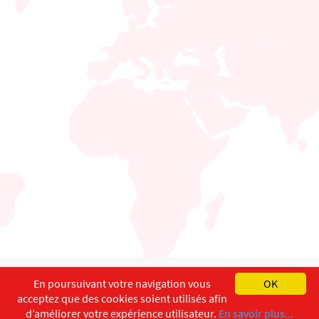
English
Français
Deutsch
En poursuivant votre navigation vous
OK
acceptez que des cookies soient utilisés afin
Copyright ©
ISEC-AdW
Impressum
d’améliorer votre expérience utilisateur.
En savoir plus...