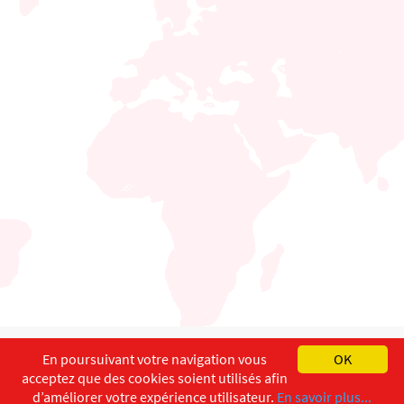
English
Français
Deutsch
En poursuivant votre navigation vous
OK
acceptez que des cookies soient utilisés afin
Copyright ©
ISEC-AdW
Impressum
d’améliorer votre expérience utilisateur.
En savoir plus...