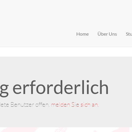
Home
Über Uns
St
 erforderlich
dete Benutzer offen.
melden Sie sich an
.