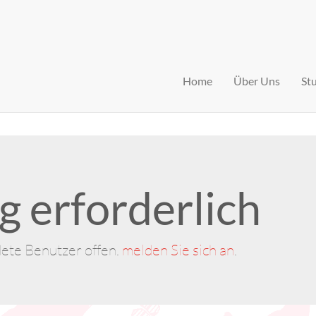
Home
Über Uns
St
 erforderlich
dete Benutzer offen.
melden Sie sich an
.