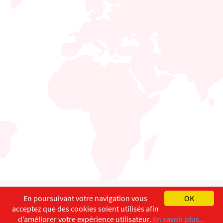
English
Français
Deutsch
En poursuivant votre navigation vous
OK
acceptez que des cookies soient utilisés afin
Copyright ©
ISEC-AdW
Impressum
d’améliorer votre expérience utilisateur.
En savoir plus...